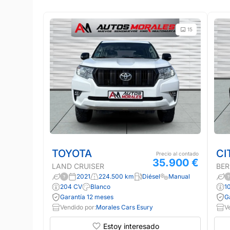
15
TOYOTA
CI
Precio al contado
35.900 €
LAND CRUISER
BER
2021
224.500 km
Diésel
Manual
204 CV
Blanco
1
Garantía 12 meses
G
Vendido por:
Morales Cars Esury
V
Estoy interesado