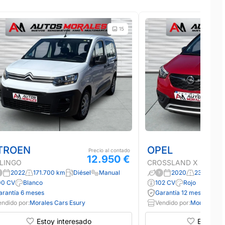
15
TROEN
OPEL
Precio al contado
12.950 €
LINGO
CROSSLAND X
2022
171.700 km
Diésel
Manual
2020
23.109 km
00 CV
Blanco
102 CV
Rojo
arantía 6 meses
Garantía 12 meses
endido por:
Morales Cars Esury
Vendido por:
Morales Car
Estoy interesado
Estoy in