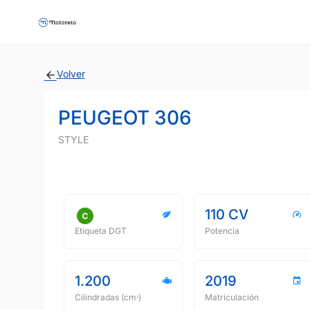
Volver
PEUGEOT 306
STYLE
110 CV
Etiqueta DGT
Potencia
1.200
2019
Cilindradas (cmᵌ)
Matriculación