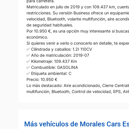
para carretera.
Matriculado en julio de 2019 y con 109.437 km, cuenta 
restricciones. Su versión Business ofrece un equipamien
velocidad, Bluetooth, volante multifunción, aire acond
de seguridad habituales.
Por 10.950 €, es una opción muy interesante si busca
económico.
Si quieres venir a verlo o conocerlo en detalle, te e
✅ Cilindrada y caballos: 1.2I 110CV
✅ Año de matriculación: 2019-07
✅ Kilometraje: 109.437 Km
✅ Combustible: GASOLINA
✅ Etiqueta ambiental: C
Precio: 10.950 €
Lo más destacado: Aire acondicionado, Cierre Centraliz
multifunción, Bluetooth, Control de velocidad, EPS, Airb
Más vehículos de Morales Cars E