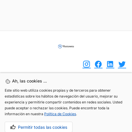
Ah, las cookies ...
Ah, las cookies ...
(+34) 744 408 070
Este sitio web utiliza cookies propias y de terceros para obtener
Este sitio web utiliza cookies propias y de terceros para obtener
info@motoreto.com
estadísticas sobre los hábitos de navegación del usuario, mejorar su
estadísticas sobre los hábitos de navegación del usuario, mejorar su
experiencia y permitirle compartir contenidos en redes sociales. Usted
experiencia y permitirle compartir contenidos en redes sociales. Usted
puede aceptar o rechazar las cookies. Puede encontrar toda la
puede aceptar o rechazar las cookies. Puede encontrar toda la
información en nuestra
información en nuestra
Política de Cookies
Política de Cookies
.
.
Aviso legal
Política de cookies
Política de privacidad
Permitir todas las cookies
Permitir todas las cookies