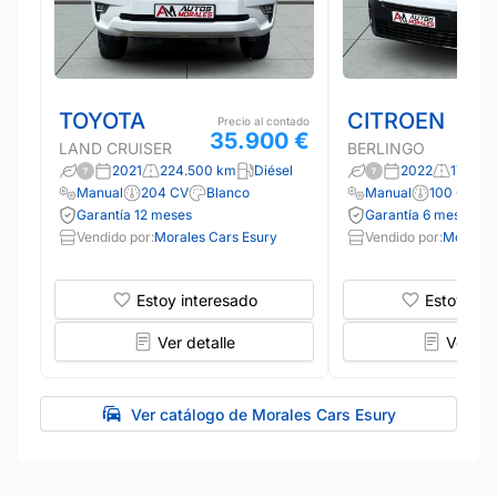
TOYOTA
CITROEN
Precio al contado
35.900 €
LAND CRUISER
BERLINGO
2021
224.500 km
Diésel
2022
171.70
Manual
204 CV
Blanco
Manual
100 CV
Garantía 12 meses
Garantía 6 meses
Vendido por:
Morales Cars Esury
Vendido por:
Morales
Estoy interesado
Estoy int
Ver detalle
Ver det
Ver catálogo de Morales Cars Esury